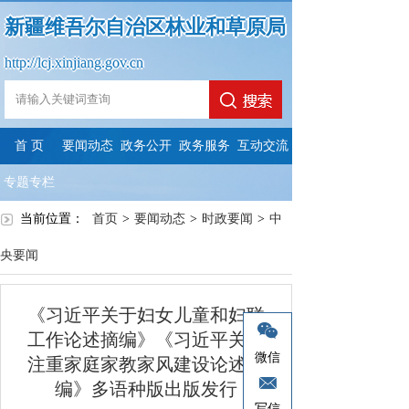
新疆维吾尔自治区林业和草原局
http://lcj.xinjiang.gov.cn
首 页
要闻动态
政务公开
政务服务
互动交流
专题专栏
当前位置：
首页
>
要闻动态
>
时政要闻
>
中
央要闻
《习近平关于妇女儿童和妇联
工作论述摘编》《习近平关于
微信
注重家庭家教家风建设论述摘
编》多语种版出版发行
写信