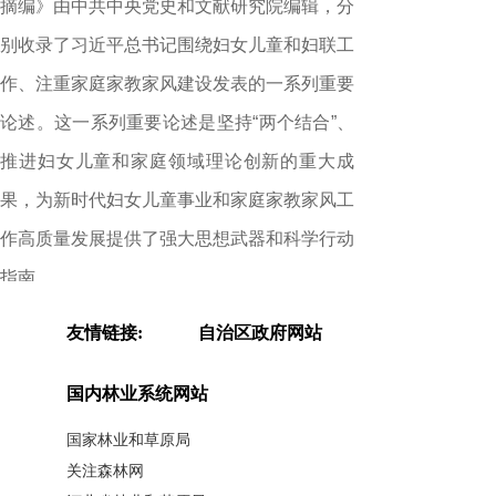
摘编》由中共中央党史和文献研究院编辑，分
别收录了习近平总书记围绕妇女儿童和妇联工
作、注重家庭家教家风建设发表的一系列重要
论述。这一系列重要论述是坚持“两个结合”、
推进妇女儿童和家庭领域理论创新的重大成
果，为新时代妇女儿童事业和家庭家教家风工
作高质量发展提供了强大思想武器和科学行动
指南。
在全球妇女峰会召开前夕，两部著作俄
友情链接:
自治区政府网站
文、法文、西班牙文、阿拉伯文版和此前英文
国内林业系统网站
版的出版发行，有助于国外读者深刻理解习近
国家林业和草原局
平总书记有关重要论述的丰富内涵，深入了解
关注森林网
推动全球男女平等和妇女全面发展的中国智