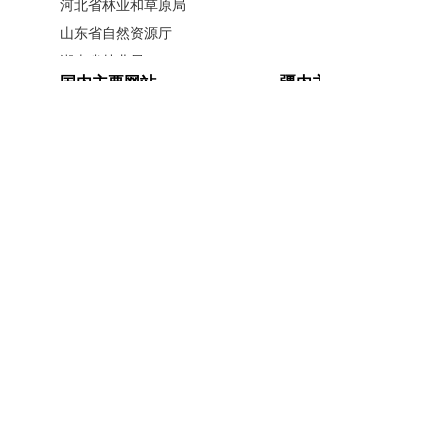
河北省林业和草原局
慧、中国主张、中国方案，对于进一步增强国
山东省自然资源厅
际社会加强全球妇女事业合作、促进全球妇女
湖南省林业局
国内主要网站
疆内主要网站
广西壮族自治区林业局
事业发展、携手共建人类命运共同体的共同认
江西省林业局
中国政府网
新疆政府网
识，具有重要意义。
内蒙古自治区林业和草原局
人民网
新疆昆仑网
辽宁省林业和草原局
新华网
新疆天山网
黑龙江省林业和草原局
扫描分享至微信
新疆日报网
山西省林业和草原局
河南省林业局
安徽省林业局
主办单位：新疆维吾尔自治区林业和草原局办公室
江苏省林业局
承办单位：新疆维吾尔自治区林业和草原局宣传信
浙江省林业局
息中心
福建省林业局
开办单位：新疆维吾尔自治区林业和草原局
湖北省林业局
相关文章
联系方式：0991-5852194
新公网安备
广东省林业局
65010046010号
新疆维吾尔自治区林业和草原局 版
习近平致中国志愿服务联合会第三届会员代表大