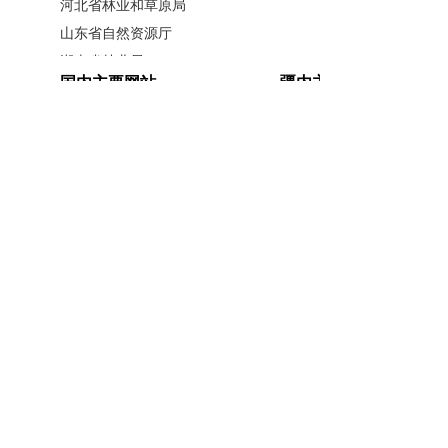
河北省林业和草原局
坚定不移把保护摆在第一位，尽最
山东省自然资源厅
大努力保护湿地生态和水环境，要
湖南省林业局
国内主要网站
疆内主要网站
广西壮族自治区林业局
严格湿地用途监管，实行湿地面积
江西省林业局
中国政府网
新疆政府网
总量管控，确保湿地面积总体稳
内蒙古自治区林业和草原局
人民网
新疆昆仑网
定。各级林草主管部门要切实提高
辽宁省林业和草原局
新华网
新疆天山网
黑龙江省林业和草原局
政治站位，加强建设项目占用湿地
新疆日报网
山西省林业和草原局
管理，增强湿地保护的责任感、使
河南省林业局
命感和紧迫感，把湿地保护作为生
安徽省林业局
主办单位：新疆维吾尔自治区林业和草原局办公室
江苏省林业局
态文明建设和全面推行林长制的重
承办单位：新疆维吾尔自治区林业和草原局宣传信
浙江省林业局
息中心
要内容，为建设美丽新疆赋能助
福建省林业局
开办单位：新疆维吾尔自治区林业和草原局
力。
湖北省林业局
联系方式：0991-5852194
新公网安备
广东省林业局
二、严格
管控建设项目占用湿
65010046010号
新疆维吾尔自治区林业和草原局 版