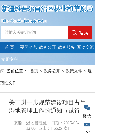
新疆维吾尔自治区林业和草原局
http://lcj.xinjiang.gov.cn
首 页
要闻动态
政务公开
政务服务
互动交流
专题专栏
当前位置：
首页
>
政务公开
>
政策文件
>
规
范性文件
关于进一步规范建设项目占用
湿地管理工作的通知（试行）
微信
来源：湿地管理处
日期：2025-05-08
12:05
点击：[
5625
次]
写信