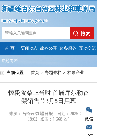
新疆维吾尔自治区林业和草原局
http://lcj.xinjiang.gov.cn
首 页
要闻动态
政务公开
政务服务
互动交流
专题专栏
当前位置：
首页
>
专题专栏
>
林果产业
惊蛰食梨正当时 首届库尔勒香
梨销售节3月5日启幕
来源：石榴云/新疆日报
日期：2025-02-27
微信
18:02
点击：[
668
次]
写信