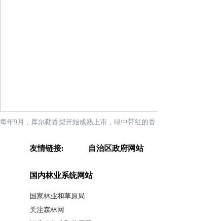
每年9月，库尔勒香梨开始成熟上市，绿中带红的香
梨挂满枝头。库尔勒市融媒体中心供图
友情链接:
自治区政府网站
库尔勒香梨协会会长盛振明介
绍，近日，该协会全体成员一致表决
国内林业系统网站
通过，将每年的惊蛰日定为库尔勒香
国家林业和草原局
梨销售节。
关注森林网