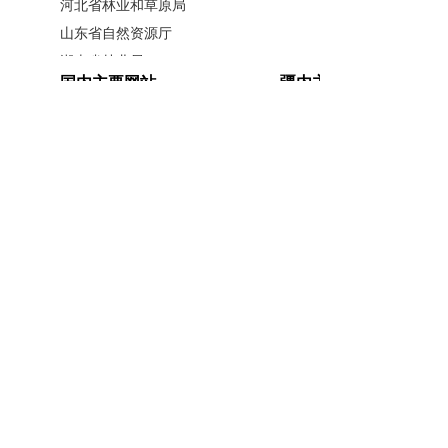
惊蛰，作为我国二十四节气中的
河北省林业和草原局
山东省自然资源厅
第三个节气，通常在每年的3月5日或6
湖南省林业局
日。此时，气候较为干燥，人们容易
国内主要网站
疆内主要网站
广西壮族自治区林业局
出现口干舌燥、外感咳嗽等不适症
江西省林业局
中国政府网
新疆政府网
状。而在我国民间，一直流传着惊蛰
内蒙古自治区林业和草原局
人民网
新疆昆仑网
时节吃梨的传统习俗。
辽宁省林业和草原局
新华网
新疆天山网
黑龙江省林业和草原局
新疆日报网
“销售节期间，我们会组织动员协
山西省林业和草原局
会企业，在全国各大市场开展形式多
河南省林业局
样的让利促销和品牌文化宣传活动。
安徽省林业局
主办单位：新疆维吾尔自治区林业和草原局办公室
同时，库尔勒市也将在全国各地举办
江苏省林业局
承办单位：新疆维吾尔自治区林业和草原局宣传信
浙江省林业局
展销会、推介会等，大力宣传库尔勒
息中心
福建省林业局
香梨，在推广惊蛰吃梨这一传统习俗
开办单位：新疆维吾尔自治区林业和草原局
湖北省林业局
文化的同时，进一步拉动库尔勒香梨
联系方式：0991-5852194
新公网安备
广东省林业局
的市场销售。”盛振明说。
65010046010号
新疆维吾尔自治区林业和草原局 版