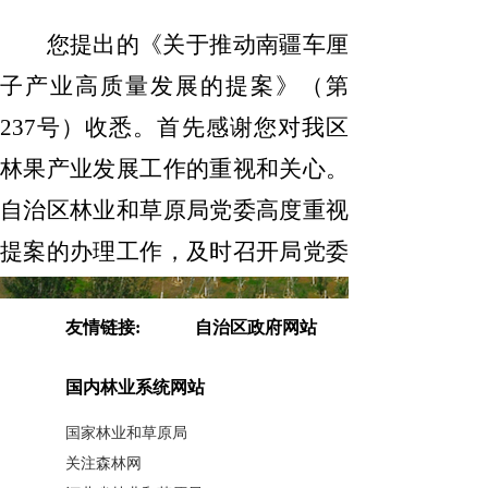
您提出的《关于
推动南疆车厘
子产业高质量发展
的提案》（第
2
37
号）收悉。首先感谢您对我区
林果产业发展工作的重视和关心。
自治区林业和草原局党委高度重视
提案的办理工作，及时召开局党委
会研究部署答复工作，局党委书记
友情链接:
自治区政府网站
姜晓龙同志、局长托乎提
·
热合曼
同志负总责，分管领导牵头，相关
国内林业系统网站
处室负责人认真组织办理答复。根
国家林业和草原局
据您在建议中反映的问题和建议，
关注森林网