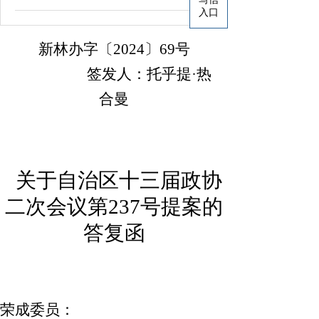
入口
新林
办
字〔
20
24
〕
69
号
签发人：
托乎提
·热
合曼
关于自治区十三届政协
二次会议
第
237
号提案的
答复函
荣成委员：