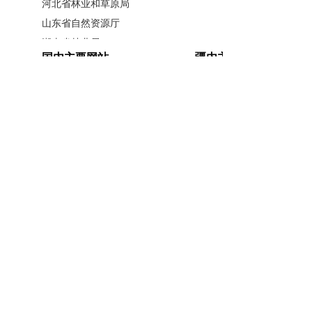
河北省林业和草原局
局党委委员、副局长徐洪星同志组
山东省自然资源厅
织相关处室认真研究，现将有关情
湖南省林业局
国内主要网站
疆内主要网站
况答复如下：
广西壮族自治区林业局
江西省林业局
中国政府网
新疆政府网
自治区党委高度重视林果产业
内蒙古自治区林业和草原局
人民网
新疆昆仑网
辽宁省林业和草原局
发展，聚力打造含
“绿色有机果蔬
新华网
新疆天山网
黑龙江省林业和草原局
新疆日报网
产业集群”在内的“八大产业集
山西省林业和草原局
群”，推进林果全产业链建设。新
河南省林业局
安徽省林业局
主办单位：新疆维吾尔自治区林业和草原局办公室
疆日照时间长、光辐射强、蒸发量
江苏省林业局
承办单位：新疆维吾尔自治区林业和草原局宣传信
大、干旱少雨、病虫害发生少，具
浙江省林业局
息中心
有发展樱桃（车厘子）得天独厚的
福建省林业局
开办单位：新疆维吾尔自治区林业和草原局
湖北省林业局
自然条件。樱桃作为“鲜果优化增
联系方式：0991-5852194
新公网安备
广东省林业局
量”优势树种，
2
022
年，我区樱桃
65010046010号
新疆维吾尔自治区林业和草原局 版