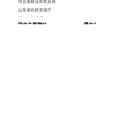
神木园，学员们实地学习古树名木保护
河北省林业和草原局
山东省自然资源厅
复壮技术，感受古树的生命力与生态价
湖南省林业局
值；在柯柯牙纪念馆，通过珍贵的历史
国内主要网站
疆内主要网站
广西壮族自治区林业局
图片、实物和场景复原，深刻感悟阿克
江西省林业局
中国政府网
新疆政府网
苏人民战天斗地、改造山河的“柯柯牙精
内蒙古自治区林业和草原局
人民网
新疆昆仑网
神”及其在荒漠化防治中的伟大实践；在
辽宁省林业和草原局
新华网
新疆天山网
艾希曼生态综合治理区，学员们直观了
黑龙江省林业和草原局
新疆日报网
解大型生态修复项目的规划设计理念、
山西省林业和草原局
河南省林业局
综合治理技术模式及显著的生态、经济
安徽省林业局
主办单位：新疆维吾尔自治区林业和草原局办公室
和社会效益，为各地科学推进防沙治沙
江苏省林业局
承办单位：新疆维吾尔自治区林业和草原局宣传信
和生态修复提供了生动范例和宝贵经
浙江省林业局
息中心
验。
福建省林业局
开办单位：新疆维吾尔自治区林业和草原局
湖北省林业局
联系方式：0991-5852194
新公网安备
培训强调，打好打赢“三北”工程攻
广东省林业局
65010046010号
新疆维吾尔自治区林业和草原局 版