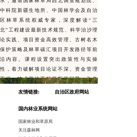
求，邀请国家林草局西北调查规划院、
中科院新疆生地所、中国林学会及自治
区林草系统权威专家，深度解读“三
北”工程建设最新技术规范、科学治沙理
论实践、项目资金高效管理、古树名木
保护策略及林草碳汇项目开发路径等前
沿内容。课程设置突出政策性与实操
性，着力破解项目论证不深、资金管理
不优、技术落地不畅等瓶颈问题，为参
训学员注入新理念、新方法。
友情链接:
自治区政府网站
国内林业系统网站
培训期间，全体学员赴阿克苏天山
神木园、柯柯牙纪念馆、艾希曼生态综
国家林业和草原局
合治理区进行了现场观摩教学。在天山
关注森林网