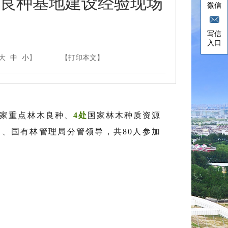
木良种基地建设经验现场
微信
写信
入口
大
中
小
】
【打印本文】
家重点林木良种、
4处
国家林木种质资源
、国有林管理局分管领导，共80人参加