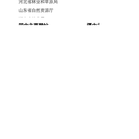
河北省林业和草原局
山东省自然资源厅
湖南省林业局
国内主要网站
疆内主要网站
广西壮族自治区林业局
江西省林业局
中国政府网
新疆政府网
内蒙古自治区林业和草原局
人民网
新疆昆仑网
辽宁省林业和草原局
新华网
新疆天山网
黑龙江省林业和草原局
新疆日报网
为确保实施效率，项目团队严格遵
山西省林业和草原局
循技术规范，以“精准”为核心要求，全
河南省林业局
安徽省林业局
主办单位：新疆维吾尔自治区林业和草原局办公室
面应用RTK实时动态定位与CAD放样技
江苏省林业局
承办单位：新疆维吾尔自治区林业和草原局宣传信
术。通过对每个1公顷样地基准点进行厘
浙江省林业局
息中心
米级精确定位，并完整记录坐标、高程
福建省林业局
开办单位：新疆维吾尔自治区林业和草原局
等关键信息，实现所有样地空间位置的
湖北省林业局
联系方式：0991-5852194
新公网安备
精确追溯与数据可溯。同时，结合当地
广东省林业局
65010046010号
新疆维吾尔自治区林业和草原局 版