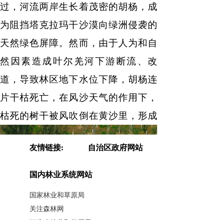
过，河流两岸生长着茂密的胡杨，成
为阻挡塔克拉玛干沙漠向绿洲侵袭的
天然绿色屏障。然而，由于人为和自
然因素造成叶尔羌河下游断流、改
道，导致林区地下水位下降，胡杨连
片干枯死亡，在风沙天气的作用下，
枯死的树干被风吹倒在黄沙里，形成
了世界上面积最大的“风倒木”林区。
友情链接:
自治区政府网站
“以前林区内看不到一点绿色，放
国内林业系统网站
眼望去，烈日之下尽是苍茫黄沙和枯
国家林业和草原局
死的植被。”巴楚县下河国有林管理局
关注森林网
局长张继翔说，胡杨大面积死亡，在