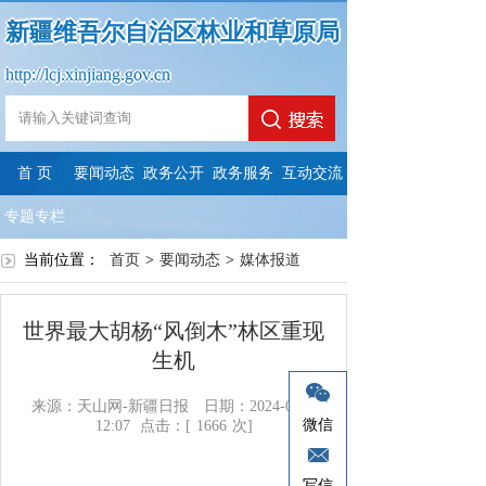
新疆维吾尔自治区林业和草原局
http://lcj.xinjiang.gov.cn
首 页
要闻动态
政务公开
政务服务
互动交流
专题专栏
当前位置：
首页
>
要闻动态
>
媒体报道
世界最大胡杨“风倒木”林区重现
生机
来源：天山网-新疆日报
日期：2024-07-22
微信
12:07
点击：[
1666
次]
写信