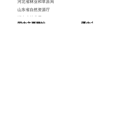
河北省林业和草原局
绿洲与沙漠间撕开了一条长19公里的
山东省自然资源厅
湖南省林业局
缺口，致使塔克拉玛干沙漠每年向林
国内主要网站
疆内主要网站
广西壮族自治区林业局
区推进5.3米。
江西省林业局
中国政府网
新疆政府网
内蒙古自治区林业和草原局
人民网
新疆昆仑网
塔里木河流域是我国天然胡杨林
辽宁省林业和草原局
新华网
新疆天山网
分布最集中、保存最完整、最具代表
黑龙江省林业和草原局
新疆日报网
山西省林业和草原局
性的地区，胡杨林面积约1700万亩，
河南省林业局
分别占世界和中国天然胡杨林面积的
安徽省林业局
主办单位：新疆维吾尔自治区林业和草原局办公室
54%和90%，是我国“北方防沙带”和生
江苏省林业局
承办单位：新疆维吾尔自治区林业和草原局宣传信
态文明廊道的重要组成部分，生态地
浙江省林业局
息中心
福建省林业局
位不可替代。
开办单位：新疆维吾尔自治区林业和草原局
湖北省林业局
联系方式：0991-5852194
新公网安备
广东省林业局
党的十八大以来，新疆持续加大
65010046010号
新疆维吾尔自治区林业和草原局 版