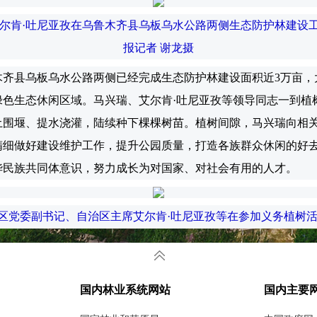
艾尔肯·吐尼亚孜在乌鲁木齐县乌板乌水公路两侧生态防护林建设
报记者 谢龙摄
县乌板乌水公路两侧已经完成生态防护林建设面积近3万亩，
绿色生态休闲区域。马兴瑞、艾尔肯·吐尼亚孜等领导同志一到植
土围堰、提水浇灌，陆续种下棵棵树苗。植树间隙，马兴瑞向相
精细做好建设维护工作，提升公园质量，打造各族群众休闲的好
华民族共同体意识，努力成长为对国家、对社会有用的人才。
区党委副书记、自治区主席艾尔肯·吐尼亚孜等在参加义务植树
者 崔志坚摄
，重在结合自身实际，统筹考虑发展需求、水资源约束等因素
国内林业系统网站
国内主要
贯彻习近平总书记在参加首都义务植树活动时的重要讲话精神，
和质量效益，让大美新疆山更青、地更绿。今年要把巩固拓展塔