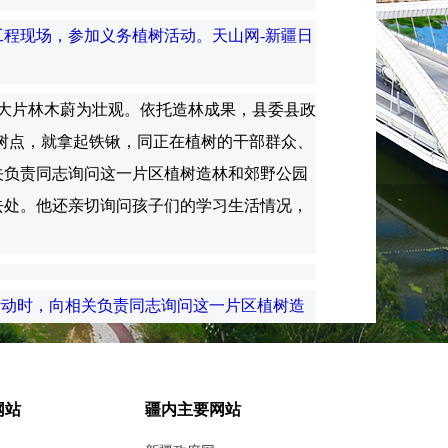
工程现场，参加义务植树活动。天山网-新疆日
大片林木蔚为壮观。依托造林成果，县委县政
树点，就拿起铁锹，同正在植树的干部群众、
关负责同志询问这一片区植树造林和郊野公园
去处。他还亲切询问孩子们的学习生活情况，
活动时，向相关负责同志询问这一片区植树造
，科学务实、实事求是做好城乡绿化工作。
网站
疆内主要网站
坚持扩绿兴绿护绿并举、提质兴业利民并重，
克拉玛干沙漠锁边成果作为重要任务，聚焦重