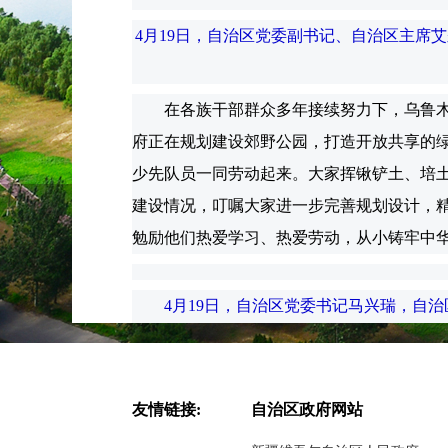
4月19日，自治区党委副书记、自治区主席
在各族干部群众多年接续努力下，乌鲁木齐
府正在规划建设郊野公园，打造开放共享的
少先队员一同劳动起来。大家挥锹铲土、培
建设情况，叮嘱大家进一步完善规划设计，
勉励他们热爱学习、热爱劳动，从小铸牢中
4月19日，自治区党委书记马兴瑞，自治
林和郊野公园建设情况。天山网-新疆日报记
马兴瑞在活动期间强调，新疆推进国土绿化
友情链接:
自治区政府网站
要深入贯彻习近平生态文明思想，认真学习
扎实推进造林绿化，不断提高林草资源总量