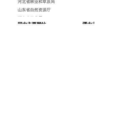
河北省林业和草原局
的面貌：一片片梭梭林、草方格沿着
山东省自然资源厅
沙丘斜面向上攀爬，将连绵沙丘转化
湖南省林业局
国内主要网站
疆内主要网站
为层层叠叠的绿色阶梯。这种“梯田治
广西壮族自治区林业局
江西省林业局
沙”模式，将土地平整成本从每亩1万
中国政府网
新疆政府网
内蒙古自治区林业和草原局
人民网
新疆昆仑网
元降至1800元，作业效率提高了
辽宁省林业和草原局
新华网
新疆天山网
60%，植被成活率从60%跃升至85%。
黑龙江省林业和草原局
新疆日报网
于田县是塔克拉玛干沙漠边缘阻
山西省林业和草原局
击战的重点区域。2024年11月28日，
河南省林业局
安徽省林业局
主办单位：新疆维吾尔自治区林业和草原局办公室
塔克拉玛干沙漠边缘阻击战最后285公
江苏省林业局
承办单位：新疆维吾尔自治区林业和草原局宣传信
里“绿色阻沙防护带”的合龙点就位于于
浙江省林业局
息中心
田县万花园防沙治沙示范区。如今，
福建省林业局
开办单位：新疆维吾尔自治区林业和草原局
半年过去，这里的绿色正在不断加
湖北省林业局
联系方式：0991-5852194
新公网安备
厚、加宽。合龙现场原本只有100米宽
广东省林业局
65010046010号
新疆维吾尔自治区林业和草原局 版