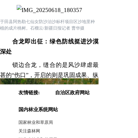
于田县阿热勒七仙女防沙治沙标杆项目区沙地里种
植的成片桃树。石榴云/新疆日报记者 曹华摄
合龙即出征：绿色防线挺进沙漠
深处
锁边合龙，缝合的是风沙肆虐最
甚的“伤口”，开启的则是巩固成果、纵
深推进的新征程。新疆各地正以坚定
友情链接:
自治区政府网站
的步伐，将这条来之不易的绿色生命
线，不断向沙漠深处、向更广阔的区
国内林业系统网站
域延伸、加厚。
国家林业和草原局
于田县阗东防沙治沙综合示范
关注森林网
区，曾经高耸的沙丘如今展现出全新