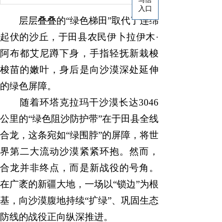
入口
层层叠叠的“绿色梯田”取代了连绵
起伏的沙丘，于田县农民伊卜拉伊木·
阿布都艾尼蹲下身，手指轻抚新栽梭
梭苗的嫩叶，身后是向沙漠深处延伸
的绿色屏障。
随着环塔克拉玛干沙漠长达3046
公里的“绿色阻沙防护带”在于田县全线
合龙，这条宛如“绿围脖”的屏障，将世
界第二大流动沙漠紧紧环抱。然而，
合龙并非终点，而是新战役的号角。
在广袤的新疆大地，一场以“锁边”为根
基，向沙漠腹地持续“扩绿”、巩固生态
防线的战役正向纵深推进。