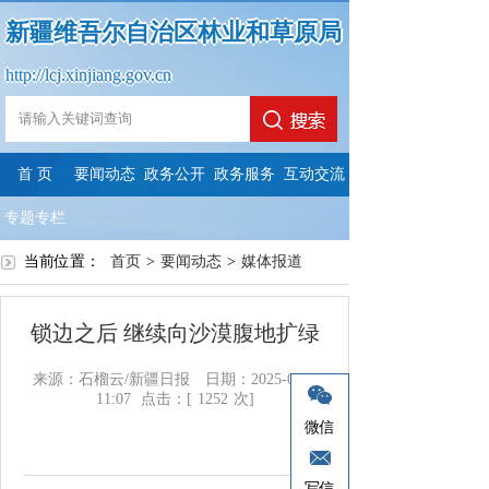
新疆维吾尔自治区林业和草原局
http://lcj.xinjiang.gov.cn
首 页
要闻动态
政务公开
政务服务
互动交流
专题专栏
当前位置：
首页
>
要闻动态
>
媒体报道
锁边之后 继续向沙漠腹地扩绿
来源：石榴云/新疆日报
日期：2025-07-01
11:07
点击：[
1252
次]
微信
写信