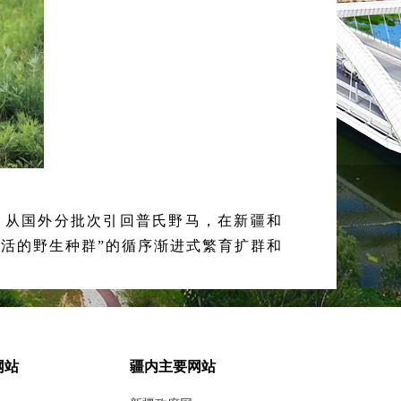
划，从国外分批次引回普氏野马，在新疆和
活的野生种群”的循序渐进式繁育扩群和
化放归，四地种群数量总计达860余匹。
重引入和生物多样性保护的成功典范。
网站
疆内主要网站