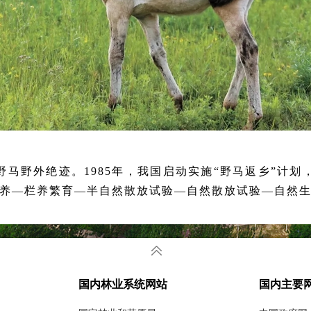
氏野马野外绝迹。1985年，我国启动实施“野马返乡”计
饲养—栏养繁育—半自然散放试验—自然散放试验—自然生
氏野马已成功在新疆、甘肃、内蒙古、宁夏繁衍生息和野
境内普氏野马总数已近千匹，居世界之首，成为全球物种
国内林业系统网站
国内主要