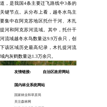
道，是我国
4条主要迁飞路线中3条的
关键节点。从分布上看，越冬水鸟主
要集中在阿克苏地区托什干河、木扎
提河和阿克苏河流域。其中，托什干
河流域越冬水鸟数量达9.9万余只，创
下该区域历史最高纪录，木扎提河流
域内灰鹤数量达1.3万余只。
近年来，新疆持续推进生态保
友情链接:
自治区政府网站
护，通过发布总林长令压实鸟类保护
国内林业系统网站
责任，实施湿地修复与栖息地保护等
国家林业和草原局
重点生态工程，常态化开展野生鸟
关注森林网
类
“护飞行动”，并依法严厉打击各类涉