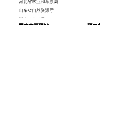
河北省林业和草原局
鸟违法犯罪行为，为迁徙及越冬鸟类
山东省自然资源厅
湖南省林业局
提供安全、适宜的生存环境。（尚嵘
国内主要网站
疆内主要网站
广西壮族自治区林业局
峥）
江西省林业局
中国政府网
新疆政府网
内蒙古自治区林业和草原局
人民网
新疆昆仑网
扫描分享至微信
辽宁省林业和草原局
新华网
新疆天山网
黑龙江省林业和草原局
新疆日报网
山西省林业和草原局
河南省林业局
安徽省林业局
主办单位：新疆维吾尔自治区林业和草原局办公室
江苏省林业局
承办单位：新疆维吾尔自治区林业和草原局宣传信
浙江省林业局
息中心
福建省林业局
开办单位：新疆维吾尔自治区林业和草原局
湖北省林业局
联系方式：0991-5852194
新公网安备
广东省林业局
65010046010号
新疆维吾尔自治区林业和草原局 版