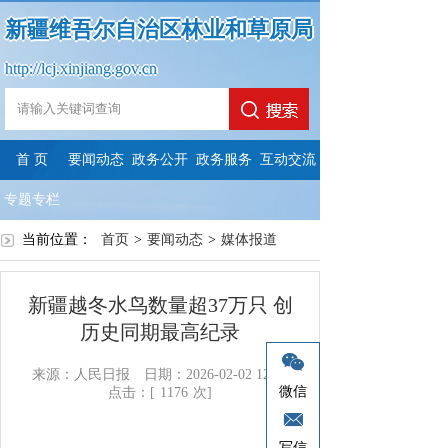
新疆维吾尔自治区林业和草原局
http://lcj.xinjiang.gov.cn
首 页
要闻动态
政务公开
政务服务
互动交流
专题专栏
当前位置：
首页
>
要闻动态
>
媒体报道
新疆越冬水鸟数量超37万只 创
历史同期最高纪录
来源：​人民日报
日期：2026-02-02 12:02
微信
点击：[
1176
次]
写信