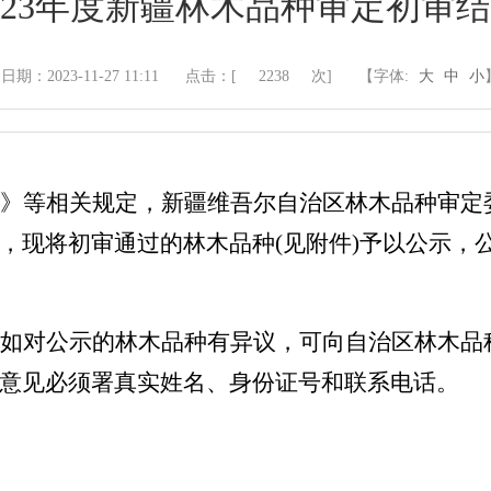
023年度新疆林木品种审定初审
日期：2023-11-27 11:11
点击：[
2238
次]
【字体:
大
中
小
》等相关规定，
新疆维吾尔自治区林木品种审定
，现将初审通过的林木品种
(
见附件
)
予以公示，
如对公示的林木品种有异议，可向
自治区林木品
意见必须署真实姓名、身份证号和联系电话。