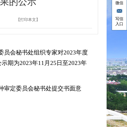
结果的公示
微信
写信
】
【打印本文】
入口
委员会
秘书处组织专家对
2023
年度
公示期为
2023
年
11
月
25
日至
2023
年
种审定委员会
秘书处提交书面意