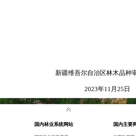
疆维吾尔自治区林木品种审定
2023
年
11
月
25
日
国内林业系统网站
国内主要
2023
年拟通过审（认）定林木品种