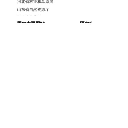
河北省林业和草原局
护。
要严格控制人为因素对景观与
山东省自然资源厅
生态的干扰，采取切实有效措施，
湖南省林业局
国内主要网站
疆内主要网站
维护自然和人文资源的原真性、完
广西壮族自治区林业局
江西省林业局
整性。要加大天然林保护力度，科
中国政府网
新疆政府网
内蒙古自治区林业和草原局
人民网
新疆昆仑网
学开展生态修复活动，不断提升森
辽宁省林业和草原局
新华网
新疆天山网
林公园的森林质量和景观品味。
黑龙江省林业和草原局
新疆日报网
山西省林业和草原局
三、加强森林公园建设和管
河南省林业局
理。
要遵循
“
严格保护、科学规
安徽省林业局
主办单位：新疆维吾尔自治区林业和草原局办公室
江苏省林业局
划、统一管理、合理利用、协调发
承办单位：新疆维吾尔自治区林业和草原局宣传信
浙江省林业局
息中心
展
”
的原则，加快改善基础设施和
福建省林业局
开办单位：新疆维吾尔自治区林业和草原局
保护管理设施条件。要优先建设生
湖北省林业局
联系方式：0991-5852194
新公网安备
广东省林业局
态文化设施和解说系统，开展各具
65010046010号
新疆维吾尔自治区林业和草原局 版