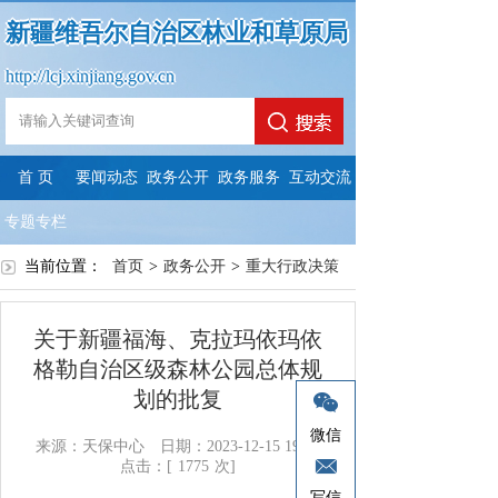
新疆维吾尔自治区林业和草原局
http://lcj.xinjiang.gov.cn
首 页
要闻动态
政务公开
政务服务
互动交流
专题专栏
当前位置：
首页
>
政务公开
>
重大行政决策
关于新疆福海、克拉玛依玛依
格勒自治区级森林公园总体规
划的批复
微信
来源：天保中心
日期：2023-12-15 19:12
点击：[
1775
次]
写信