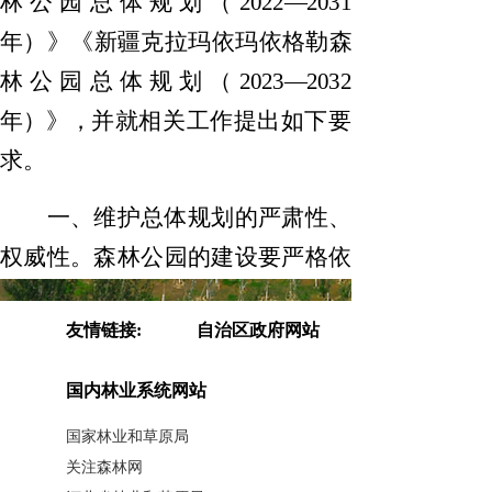
林公园总体规划（
2022
—
2031
年）
》《
新疆克拉玛依玛依格勒森
林公园总体规划
（
2023
—
2032
年
）》
，
并就相关工作提出如下要
求。
一、维护总体规划的严肃性、
权威性。
森林公园的建设要严格依
据总体规划确定的目标定位、功能
友情链接:
自治区政府网站
分区、建设保护内容实施，不得超
规模建设或擅自改变建设项目的性
国内林业系统网站
质。
国家林业和草原局
关注森林网
二、加强自然和人文资源保