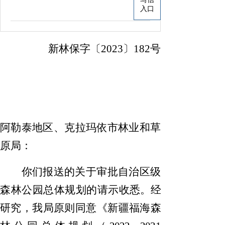
入口
新林
保
字〔
20
23
〕
182
号
阿勒泰
地区
、克拉玛依
市
林业和草
原局：
你们报送的关于审批
自治区级
森林公园总体规划的请示收
悉。经
研究，我局原则同意
《
新疆福海森