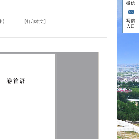
微信
写信
小
】
【打印本文】
入口