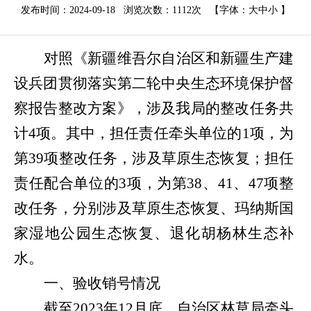
发布时间：2024-09-18 浏览次数：
1112次
【字体：
大
中
小
】
对照《新疆维吾尔自治区和新疆生产建
设兵团贯彻落实第二轮中央生态环境保护督
察报告整改方案》，涉及我局的整改任务共
计
4
项。其中，担任责任牵头单位的
1
项，为
第
39
项整改任务，涉及草原生态恢复；担任
责任配合单位的
3
项，为第
38
、
41
、
47
项整
改任务，分别涉及草原生态恢复、玛纳斯国
家湿地公园生态恢复、退化胡杨林生态补
水。
一、验收销号情况
截至
2023
年
12
月底，自治区林草局牵头