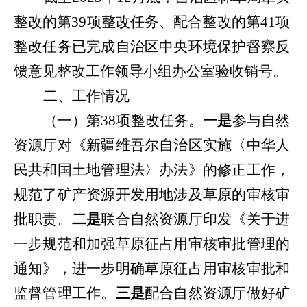
整改的第
39
项整改任务
、
配合整改的第
41
项
整改任务已完成自治区
中央环境保护督察反
馈意见整改工作领导小组办公室
验收销号。
二、工作情况
（一）第
38
项整改任务。
一是
参与自然
资源厅对《新疆维吾尔自治区实施〈中华人
民共和国土地管理法〉办法》的修正工作，
规范了矿产资源开发用地涉及草原的审核审
批职责。
二是
联合自然资源厅印发《关于进
一步规范和加强草原征占用审核审批管理的
通知》，进一步明确草原征占用审核审批和
监督管理工作。
三
是
配合自然资源厅做好矿