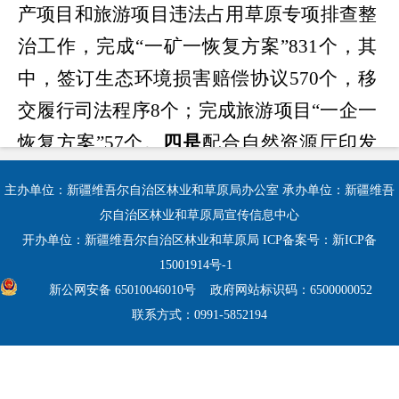
产项目和旅游项目违法占用草原专项排查整
治工作，完成
“
一矿一恢复方案
”831
个，其
中，签订生态环境损害赔偿协议
570
个，移
交履行司法程序
8
个；完成旅游项目
“
一企一
恢复方案
”57
个。
四是
配合
自然资源厅印发
第二轮中央生态环境保护督察第三十八项整
主办单位：新疆维吾尔自治区林业和草原局办公室 承办单位：新疆维吾
改任务
2024
年工作计划。
尔自治区林业和草原局宣传信息中心
（
二
）第
47
项整改任务。
一
是
持续加强
开办单位：新疆维吾尔自治区林业和草原局 ICP备案号：
新ICP备
15001914号-1
胡杨林补水指导和调度工
作。
局
主要领导和
新公网安备 65010046010号
政府网站标识码：6500000052
分管
领导
3
次前往阿瓦提县、柯坪县指导胡
联系方式：0991-5852194
杨林保护修复工作。每年
3
至
6
月，会同阿瓦
提县、柯坪县进行现场踏勘，选定补水区