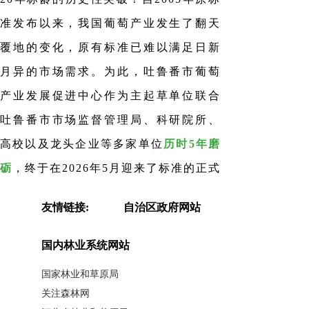
准发布以来，我国葡萄产业发生了翻天
覆地的变化，原有标准已难以满足日新
月异的市场需求。为此，吐鲁番市葡萄
产业发展促进中心作为主起草单位联合
吐鲁番市市场监督管理局、科研院所、
高校以及龙头企业等多家单位
历时
5年磨
砺
，终于在
2026年5月迎来了标准的正式
发布！
友情链接:
自治区政府网站
标准的诞生，不仅是技术的结晶，更
国内林业系统网站
是产业智慧的凝聚。这份来之不易的国
国家林业和草原局
家标准，其修订过程严谨扎实，标准内
关注森林网