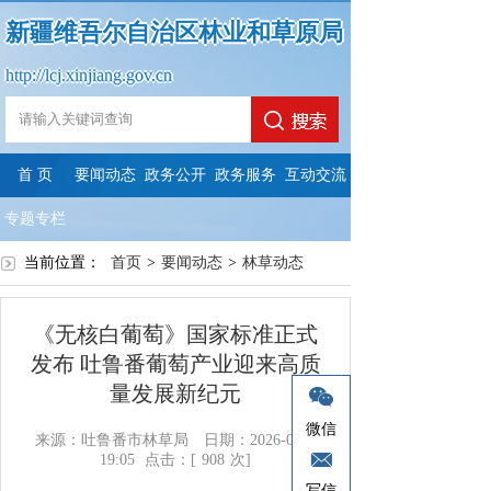
新疆维吾尔自治区林业和草原局
http://lcj.xinjiang.gov.cn
首 页
要闻动态
政务公开
政务服务
互动交流
专题专栏
当前位置：
首页
>
要闻动态
>
林草动态
《无核白葡萄》国家标准正式
发布 吐鲁番葡萄产业迎来高质
量发展新纪元
微信
来源：吐鲁番市林草局
日期：2026-05-22
19:05
点击：[
908
次]
写信