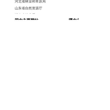
容亮点纷呈，处处彰显着科学性、前瞻
河北省林业和草原局
山东省自然资源厅
性与实用性。
湖南省林业局
国内主要网站
疆内主要网站
广西壮族自治区林业局
突出顺应时代，精准锚定产业新需
江西省林业局
中国政府网
新疆政府网
求。
标准修订工作紧密围绕当前我国葡
内蒙古自治区林业和草原局
人民网
新疆昆仑网
辽宁省林业和草原局
萄产业发展的新趋势与新挑战，特别是
新华网
新疆天山网
黑龙江省林业和草原局
新疆日报网
针对无核白葡萄鲜食果品在生产、销售
山西省林业和草原局
环节的实际痛点，提供了强有力的技术
河南省林业局
支撑。它不再是束之高阁的理论条文，
安徽省林业局
主办单位：新疆维吾尔自治区林业和草原局办公室
江苏省林业局
承办单位：新疆维吾尔自治区林业和草原局宣传信
而是真正扎根于田间地头，为实现助推
浙江省林业局
息中心
产业提质增效、产品质量提升贡献了标
福建省林业局
开办单位：新疆维吾尔自治区林业和草原局
准化力量。从实施架式改造到建立标准
湖北省林业局
联系方式：0991-5852194
新公网安备
化示范区，从分时段采摘到设定可溶性
广东省林业局
65010046010号
新疆维吾尔自治区林业和草原局 版