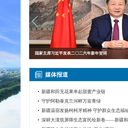
国家主席习近平发表二〇二六年新年贺词
媒体报道
新疆和田无花果串起甜蜜产业链
守护阿勒泰克兰河畔万亩青绿
新疆温宿发扬柯柯牙精神 守护群众生态福
深耕大漠筑屏障生态富民绘新卷——新疆和田