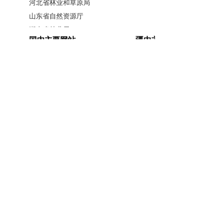
河北省林业和草原局
山东省自然资源厅
湖南省林业局
国内主要网站
疆内主要网站
广西壮族自治区林业局
江西省林业局
中国政府网
新疆政府网
内蒙古自治区林业和草原局
人民网
新疆昆仑网
辽宁省林业和草原局
新华网
新疆天山网
黑龙江省林业和草原局
新疆日报网
山西省林业和草原局
河南省林业局
安徽省林业局
主办单位：新疆维吾尔自治区林业和草原局办公室
江苏省林业局
承办单位：新疆维吾尔自治区林业和草原局宣传信
浙江省林业局
息中心
福建省林业局
开办单位：新疆维吾尔自治区林业和草原局
湖北省林业局
联系方式：0991-5852194
新公网安备
广东省林业局
65010046010号
新疆维吾尔自治区林业和草原局 版