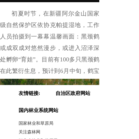
初夏时节，在新疆阿尔金山国家
级自然保护区依协克帕提湿地，工作
人员拍摄到一幕幕温馨画面：黑颈鹤
或成双成对悠然漫步，或进入沼泽深
处孵卵
“
育娃
”
。目前有
100
多只黑颈鹤
在此繁衍生息，预计到
6
月中旬，鹤宝
宝将陆续破壳出生。
友情链接:
自治区政府网站
扫描分享至微信
国内林业系统网站
国家林业和草原局
关注森林网