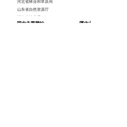
河北省林业和草原局
山东省自然资源厅
湖南省林业局
国内主要网站
疆内主要网站
广西壮族自治区林业局
江西省林业局
中国政府网
新疆政府网
内蒙古自治区林业和草原局
人民网
新疆昆仑网
辽宁省林业和草原局
新华网
新疆天山网
黑龙江省林业和草原局
新疆日报网
山西省林业和草原局
河南省林业局
安徽省林业局
主办单位：新疆维吾尔自治区林业和草原局办公室
江苏省林业局
承办单位：新疆维吾尔自治区林业和草原局宣传信
浙江省林业局
息中心
福建省林业局
开办单位：新疆维吾尔自治区林业和草原局
湖北省林业局
联系方式：0991-5852194
新公网安备
广东省林业局
65010046010号
新疆维吾尔自治区林业和草原局 版