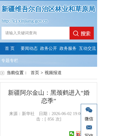
新疆维吾尔自治区林业和草原局
http://lcj.xinjiang.gov.cn
首 页
要闻动态
政务公开
政务服务
互动交流
专题专栏
当前位置：
首页
>
视频报道
新疆阿尔金山：黑颈鹤进入“婚
恋季”
来源：新华社
日期：2026-06-02 19:06
点
微信
击：[
856
次]
写信