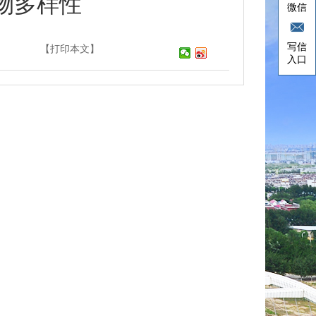
物多样性
微信
写信
】
【打印本文】
入口