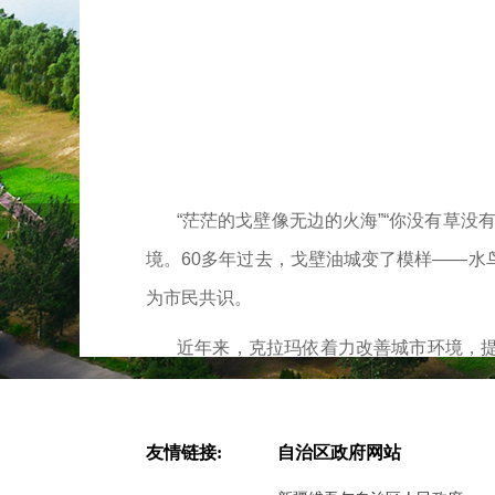
“
茫茫的戈壁像无边的火海
”“
你没有草没
境。
60
多年过去，戈壁油城变了模样
——
水
为市民共识。
近年来，克拉玛依着力改善城市环境，
类来此栖息繁衍，鹅喉羚（长尾黄羊）、盘
水洼地带建成美丽公园
友情链接:
自治区政府网站
生态绿洲
水鸟翩跹