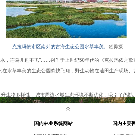
克拉玛依市区南郊的古海生态公园水草丰茂。
贺勇摄
有水，连鸟儿也不飞
”……
创作于上世纪
50
年代的《克拉玛依之歌
鸟在水草丰美的生态公园欢快飞翔，野生动物在油田生产现场、
提升生物多样性，城市周边水域生态环境不断优化，吸引了鸬鹚
羊、狐狸等野生动物成了市民熟悉的
“
常客
”
。
国内林业系统网站
国内主要