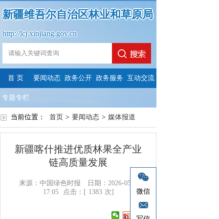
新疆维吾尔自治区林业和草原局
http://lcj.xinjiang.gov.cn
首 页
要闻动态
政务公开
政务服务
互动交流
专题专栏
当前位置：
首页
>
要闻动态
>
媒体报道
新疆喀什推进优质林果全产业
链高质量发展
来源：中国绿色时报
日期：2026-05-11
微信
17:05
点击：[
1383
次]
写信