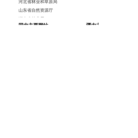
河北省林业和草原局
山东省自然资源厅
湖南省林业局
国内主要网站
疆内主要网站
广西壮族自治区林业局
江西省林业局
中国政府网
新疆政府网
内蒙古自治区林业和草原局
人民网
新疆昆仑网
辽宁省林业和草原局
新华网
新疆天山网
黑龙江省林业和草原局
新疆日报网
山西省林业和草原局
河南省林业局
安徽省林业局
主办单位：新疆维吾尔自治区林业和草原局办公室
晾晒莫亚格杏
江苏省林业局
承办单位：新疆维吾尔自治区林业和草原局宣传信
浙江省林业局
息中心
科技链支撑持续增强
福建省林业局
开办单位：新疆维吾尔自治区林业和草原局
湖北省林业局
喀什依托
12
个林果科技支撑平
联系方式：0991-5852194
新公网安备
广东省林业局
台，深化与
28
个科研院校合作，实施
65010046010号
新疆维吾尔自治区林业和草原局 版