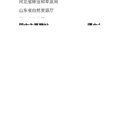
河北省林业和草原局
动消费、牵引供给，是经济发展的重要动
山东省自然资源厅
力和源泉之一。
湖南省林业局
国内主要网站
疆内主要网站
广西壮族自治区林业局
当前，以惠民生促发展，有不少文章
江西省林业局
中国政府网
新疆政府网
可做。
内蒙古自治区林业和草原局
人民网
新疆昆仑网
辽宁省林业和草原局
新华网
新疆天山网
满足人民群众对提升住房品质和居住
黑龙江省林业和草原局
新疆日报网
环境的需求，房地产高质量发展仍有较大
山西省林业和草原局
河南省林业局
空间。目前我国城镇住房总量已经不小，
安徽省林业局
主办单位：新疆维吾尔自治区林业和草原局办公室
但还有相当部分城镇居民的住房需求没有
江苏省林业局
承办单位：新疆维吾尔自治区林业和草原局宣传信
得到很好满足，发展仍有可观前景。从刚
浙江省林业局
息中心
福建省林业局
性需求看，
2024年我国常住人口城镇化率
开办单位：新疆维吾尔自治区林业和草原局
湖北省林业局
为67%，而户籍人口城镇化率不足50%，
联系方式：0991-5852194
新公网安备
广东省林业局
65010046010号
新疆维吾尔自治区林业和草原局 版