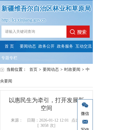
新疆维吾尔自治区林业和草原局
http://lcj.xinjiang.gov.cn
首 页
要闻动态
政务公开
政务服务
互动交流
专题专栏
当前位置：
首页
>
要闻动态
>
时政要闻
>
中
央要闻
以惠民生为牵引，打开发展新
空间
微信
来源：
日期：2026-01-12 12:01
点击：
[
3058
次]
写信