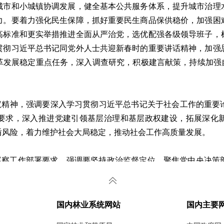
城市和小城镇协调发展，健全基本公共服务体系，提升城市治理
力。要着力强化民生保障，抓好重要民生商品保供稳价，加强困
高标准和更实举措推进全面从严治党，选优配强各级领导班子，
贯彻习近平总书记同党外人士共迎新春时的重要讲话精神，加强
革发展稳定重点任务，深入调查研究，积极建言献策，持续加强
议精神，强调要深入学习贯彻习近平总书记关于社会工作的重要
要求，深入推进党建引领基层治理和基层政权建设，拓展深化
盾风险，着力维护社会大局稳定，推动社会工作高质量发展。
巡察工作部署要求，强调要坚持政治监督定位，聚焦党中央决策
能发挥情况、对村巡察整改和成果运用情况，有序推进对村巡察全
众急难愁盼问题，推动全面从严治党不断向基层延伸、向群众身
国内林业系统网站
国内主要
情况和2026年巡视工作要点汇报，强调要紧盯党中央决策部署贯