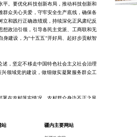
水平。要优化科技创新布局，推动科技创新和
难群众关心关爱，守牢安全生产底线，确保各
树立和践行正确政绩观，持续深化正风肃纪反
思想政治引领，引导各民主党派、工商联和无
自身建设，为
“十五五”开好局、起好步贡献智
论述，坚定不移走中国特色社会主义社会治理
新兴领域党的建设，做细做实凝聚服务群众工
部署在农村落实情况
‌、‌农村群众身边不正之风
覆盖，深入查找和推动解决制约农业农村现代
边延伸，不断提升基层治理效能。
网站
疆内主要网站
彻落实情况，持续巩固深化政治巡视，增强巡视