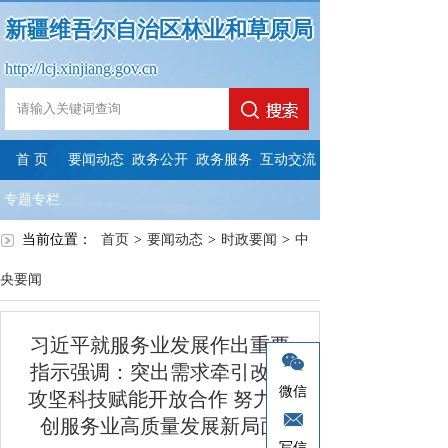
新疆维吾尔自治区林业和草原局
http://lcj.xinjiang.gov.cn
首 页
要闻动态
政务公开
政务服务
互动交流
专题专栏
当前位置：
首页
>
要闻动态
>
时政要闻
>
中
央要闻
习近平就服务业发展作出重要
指示强调：突出需求牵引改革
微信
攻坚科技赋能开放合作 努力开
创服务业高质量发展新局面
写信