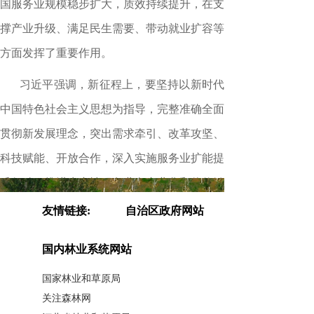
国服务业规模稳步扩大，质效持续提升，在支
撑产业升级、满足民生需要、带动就业扩容等
方面发挥了重要作用。
习近平强调，新征程上，要坚持以新时代
中国特色社会主义思想为指导，完整准确全面
贯彻新发展理念，突出需求牵引、改革攻坚、
科技赋能、开放合作，深入实施服务业扩能提
质行动，推进生产性服务业向专业化和价值链
高端延伸，促进生活性服务业高品质多样化便
友情链接:
自治区政府网站
利化发展，培育更多
“
中国服务
”
品牌，努力开
国内林业系统网站
创服务业高质量发展新局面。
国家林业和草原局
全国服务业大会
4
月
7
日至
8
日在京召开。
关注森林网
会上传达了习近平重要指示。中共中央政治局