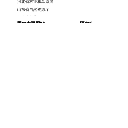
河北省林业和草原局
常委、国务院总理李强出席会议并讲话，中共
山东省自然资源厅
湖南省林业局
中央政治局常委、国务院副总理丁薛祥作总结
国内主要网站
疆内主要网站
广西壮族自治区林业局
讲话。
江西省林业局
中国政府网
新疆政府网
内蒙古自治区林业和草原局
李强在讲话中指出，习近平总书记的重要
人民网
新疆昆仑网
辽宁省林业和草原局
新华网
新疆天山网
指示深刻阐明了发展服务业的重大意义、重要
黑龙江省林业和草原局
新疆日报网
原则、重点任务，具有很强的思想性、指导
山西省林业和草原局
性、针对性，为做好相关工作进一步指明了方
河南省林业局
安徽省林业局
主办单位：新疆维吾尔自治区林业和草原局办公室
向。我们要认真学习领会，坚决贯彻落实，自
江苏省林业局
承办单位：新疆维吾尔自治区林业和草原局宣传信
觉从战略和全局的高度深化对服务业的认识，
浙江省林业局
息中心
坚持扩能和提质并举、发展和监管统筹，更好
福建省林业局
开办单位：新疆维吾尔自治区林业和草原局
促进服务业优质高效发展，确保既充满活力又
湖北省林业局
联系方式：0991-5852194
新公网安备
广东省林业局
健康有序。
65010046010号
新疆维吾尔自治区林业和草原局 版