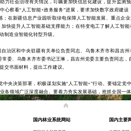
能助力社会治理有关情况，叮嘱要加快信息化建设，提升监测
中心察看“人工智能+政务服务”进展，要求加快数字政府建设
感；在新疆信息产业园听取绿电保障人工智能发展、重点企
，加快提升人工智能基础支撑能力；在特变电工了解人工智能
动制造业智能化转型升级。
同自治区和中央驻疆有关单位负责同志、乌鲁木齐市和昌吉州
党委常委、乌鲁木齐市委书记王琳，昌吉州党委主要负责同志，自
提交书面材料，提出工作建议。
党中央决策部署，积极谋划实施
“人工智能+”行动。要锚定党
业各领域广泛深度融合。要着力夯实发展基础，抢抓全国一
壮大绿色算力规模，打造全疆算力“一张网”，提升网络传输能
基础和应用实际，推动人工智能领域龙头企业落地发展，优
对外开放、防灾减灾救灾等领域，加快培育拓展应用场景，为
国内林业系统网站
国内主要
部门协同、央地联动和社会参与，形成齐抓共管、协同高效