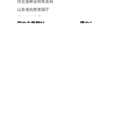
河北省林业和草原局
山东省自然资源厅
湖南省林业局
国内主要网站
疆内主要网站
广西壮族自治区林业局
江西省林业局
中国政府网
新疆政府网
内蒙古自治区林业和草原局
人民网
新疆昆仑网
相关文章
辽宁省林业和草原局
新华网
新疆天山网
黑龙江省林业和草原局
习近平向上海合作组织绿色和可持续发展论坛致
新疆日报网
山西省林业和草原局
贺信
河南省林业局
中共中央办公厅 国务院办公厅印发《碳达峰碳中
安徽省林业局
主办单位：新疆维吾尔自治区林业和草原局办公室
和综合评价考核办法...
江苏省林业局
承办单位：新疆维吾尔自治区林业和草原局宣传信
习近平总书记、国家主席同苏林总书记、国家主
浙江省林业局
席共同会见中越青年...
息中心
福建省林业局
我们需要什么样的林草政绩观
开办单位：新疆维吾尔自治区林业和草原局
湖北省林业局
习近平就服务业发展作出重要指示强调：突出需
联系方式：0991-5852194
新公网安备
广东省林业局
求牵引改革攻坚科技...
65010046010号
新疆维吾尔自治区林业和草原局 版