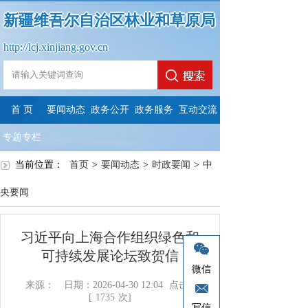
新疆维吾尔自治区林业和草原局
http://lcj.xinjiang.gov.cn
首 页
要闻动态
政务公开
政务服务
互动交流
专题专栏
当前位置：
首页
>
要闻动态
>
时政要闻
>
中
央要闻
习近平向上海合作组织绿色和
可持续发展论坛致贺信
微信
来源：
日期：2026-04-30 12:04
点击：
[
1735
次]
写信