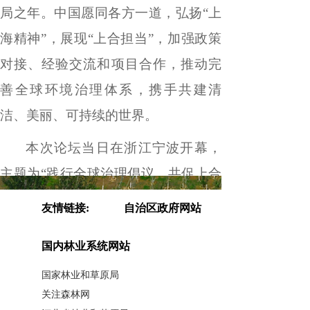
局之年。中国愿同各方一道，弘扬
“
上
海精神
”
，展现
“
上合担当
”
，加强政策
对接、经验交流和项目合作，推动完
善全球环境治理体系，携手共建清
洁、美丽、可持续的世界。
本次论坛当日在浙江宁波开幕，
主题为
“
践行全球治理倡议，共促上合
组织绿色和可持续发展
”
，由上合组织
友情链接:
自治区政府网站
睦邻友好合作委员会、生态环境部和
国内林业系统网站
浙江省人民政府共同主办。
国家林业和草原局
扫描分享至微信
关注森林网